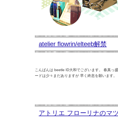
atelier flowrin/elteeb解禁
こんばんは beetle ID大和でございます。 
ードは少々まだありますが 早く終息を願います。 さ
アトリエ フローリナのマ