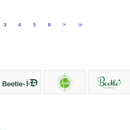
3
4
5
6
>
≫