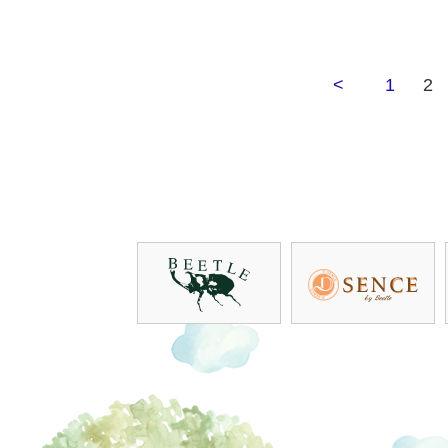
<
1
2