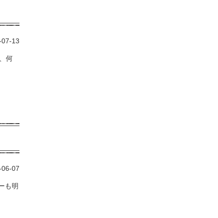
-07-13
、何
-06-07
ーも明