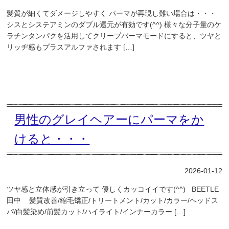
髪質が細くてダメージしやすく パーマが再現し難い場合は・・・
シスとシステアミンのダブル還元が有効です(^^) 様々な分子量のケ
ラチンタンパクを活用してクリープパーマモードにすると、ツヤと
リッヂ感もプラスアルファされます […]
男性のグレイヘアーにパーマをか
けると・・・
2026-01-12
ツヤ感と立体感が引き立って 優しくカッコイイです(^^) BEETLE
田中 髪質改善/縮毛矯正/トリートメント/カット/カラー/ヘッドス
パ/白髪染め/前髪カット/ハイライト/インナーカラー […]