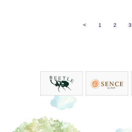
<
1
2
3