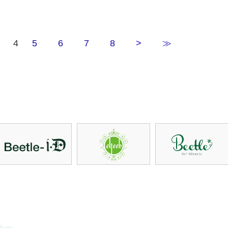
4
5
6
7
8
>
≫