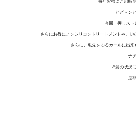
毎年皆様にこの時
どど～ン
今回一押しスト
さらにお得にノンシリコントリートメントや、UV
さらに、毛先をゆるカールに出来
ナ
※髪の状況
是