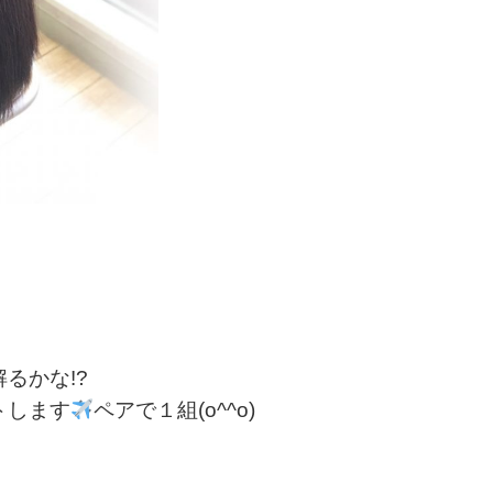
るかな!?
トします
ペアで１組(o^^o)