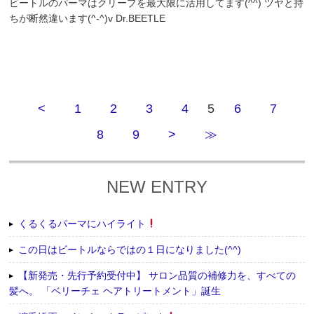
ビートルのパーマはクリープを最大限に活用してます(^^) ツヤと持
ちが断然違います(^-^)v Dr.BEETLE
<
1
2
3
4
5
6
7
8
9
>
≫
NEW ENTRY
くるくるパーマにハイライト
この日はビートルならではの１日になりました(^^)
【新発売・先行予約受付中】 サロン品質の補修力を、すべての
髪へ。 「ベリーチェ ヘアトリートメント」誕生