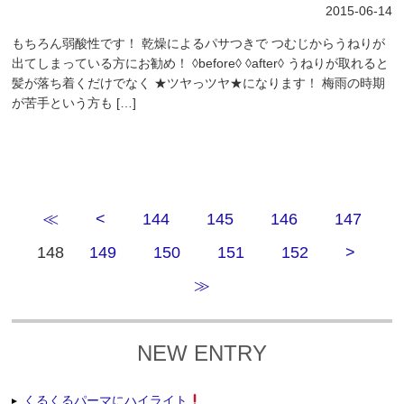
2015-06-14
もちろん弱酸性です！ 乾燥によるパサつきで つむじからうねりが
出てしまっている方にお勧め！ ◊before◊ ◊after◊ うねりが取れると
髪が落ち着くだけでなく ★ツヤっツヤ★になります！ 梅雨の時期
が苦手という方も […]
≪
<
144
145
146
147
148
149
150
151
152
>
≫
NEW ENTRY
くるくるパーマにハイライト