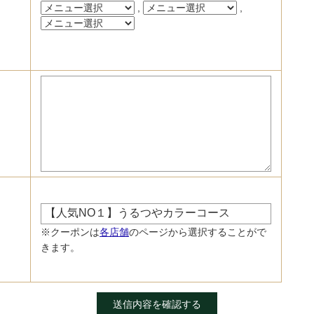
,
,
。
※クーポンは
各店舗
のページから選択することがで
きます。