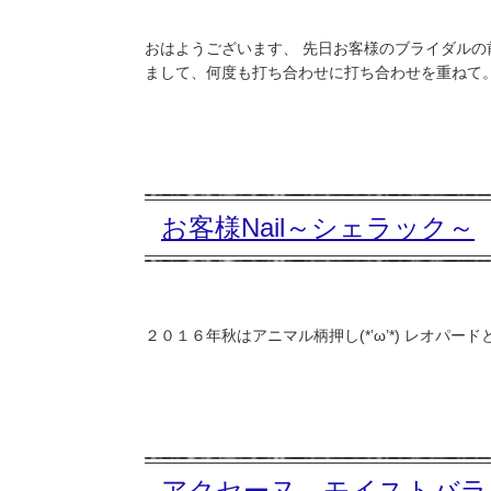
おはようございます、 先日お客様のブライダルの
まして、何度も打ち合わせに打ち合わせを重ねて。 
お客様Nail～シェラック～
２０１６年秋はアニマル柄押し(*’ω’*) レオパ
アクセーヌ モイストバラ