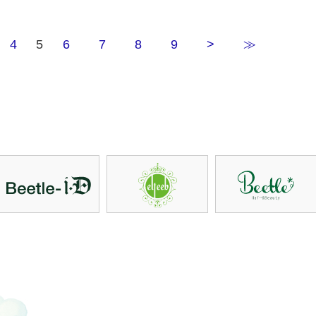
4
5
6
7
8
9
>
≫