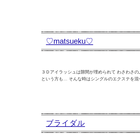
♡matsueku♡
３Ｄアイラッシュは隙間が埋められて わさわさの
という方も… そんな時はシングルのエクステを混ぜる
ブライダル