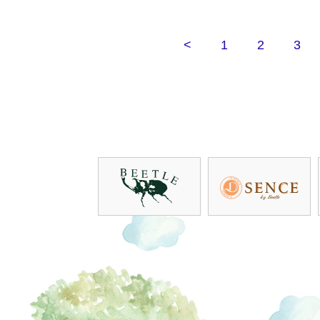
<
1
2
3